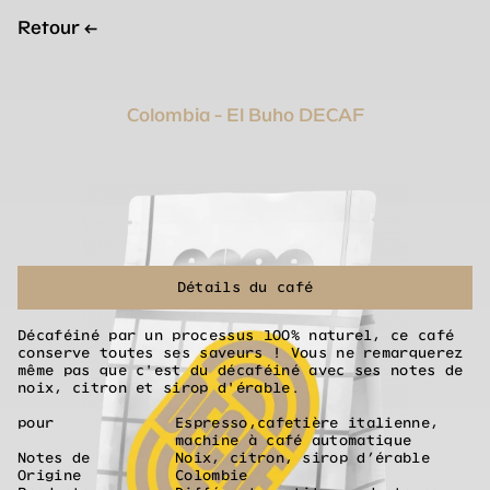
Retour
←
Colombia - El Buho DECAF
Détails du café
Décaféiné par un processus 100% naturel, ce café
conserve toutes ses saveurs ! Vous ne remarquerez
même pas que c'est du décaféiné avec ses notes de
noix, citron et sirop d'érable.
pour
Espresso,cafetière italienne,
machine à café automatique
Notes de
Noix, citron, sirop d’érable
Origine
Colombie