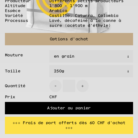
Producteur
Différents petits producteurs
Altitude
1'800 - 1'900 m
Espèce
Arabica
Variété
Castillo, Caturra, Colombia
Processus
Lavé, décaféiné à la canne à
sucre (acétate d'éthyle)
Options d'achat
Mouture
Taille
Quantité
-
+
Prix
CHF
Ajouter au panier
+++ Frais de port offerts dès 60 CHF d'achat
+++