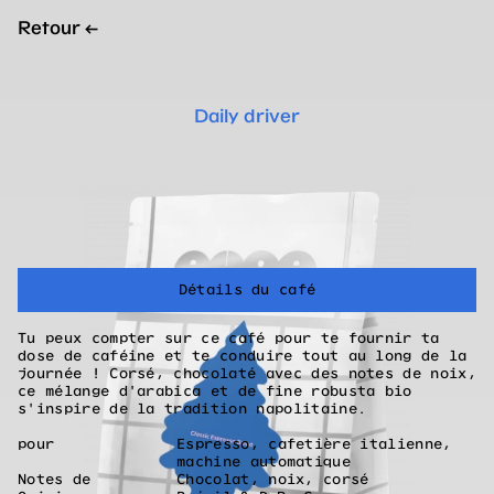
Retour
←
Daily driver
Détails du café
Tu peux compter sur ce café pour te fournir ta
dose de caféine et te conduire tout au long de la
journée ! Corsé, chocolaté avec des notes de noix,
ce mélange d'arabica et de fine robusta bio
s'inspire de la tradition napolitaine.
pour
Espresso, cafetière italienne,
machine automatique
Notes de
Chocolat, noix, corsé