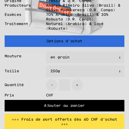
Origine
Brésil & D.R. Congo
Producteurs
Andrea Ribeiro Silva (Brazil) &
Olive Mudekereza (D.R. Congo)
Espèces
70% Arabica (Brazil) & 30%
Robusta (D.R. Congo)
Traitement
Naturel (Arabica) & lavé
(Robusta)
Options d'achat
Mouture
Taille
Quantité
-
+
Prix
CHF
Ajouter au panier
+++ Frais de port offerts dès 60 CHF d'achat
+++